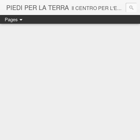
PIEDI PER LA TERRA
Il CENTRO PER L'EDUCAZIONE ECOLOGICA - Comunità Rurale Urbana Vigna di San Martino - si propone come spazio laboratorio per il recupero e la condivisione della cultura della Terra secondo l'approccio Sistemico all' Ecologia: tra formazione, agricoltura, arte e pratiche della sostenibilità. Si rivolge a tutta la cittadinanza ed in particolare ai bambini. La Vigna di San Martino, cuore verde bio di sette ettari nel centro storico di Napoli, antico podere Certosa, è patrimonio dell'UNESCO.
Pages