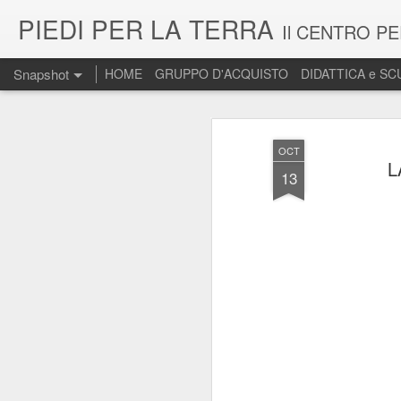
PIEDI PER LA TERRA
Il CENTRO PER L'EDUCAZIONE ECOLOGICA - Comunità Rurale Urbana Vigna di San Martino 
Snapshot
HOME
GRUPPO D'ACQUISTO
DIDATTICA e S
OCT
L
13
NAdiNATURA - CAMPUS ESTIVO DI ECOLOGIA 2024
NADINATURA -- attività