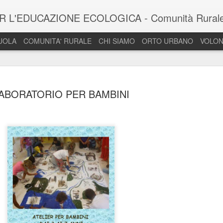
- si propone come spazio laboratorio per il recupero e la condivisione della cultura della Terra secondo l'approccio Sistemico all' Ecologia: tra formazione, agricoltura, arte e pratiche della sostenibilità. Si rivolge a tutta la cittadinanza ed in particolare ai bambini. La Vigna 
CUOLA
COMUNITA' RURALE
CHI SIAMO
ORTO URBANO
VOLON
ABORATORIO PER BAMBINI
 estive in natura 2023
NATURA SPERIC