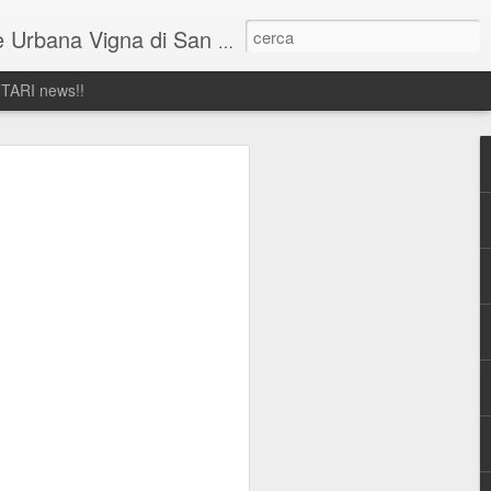
di San Martino, cuore verde bio di sette ettari nel centro storico di Napoli, antico podere Certosa, è patrimonio dell'UNESCO.
TARI news!!
OLATA - CAMPO ESTIVO 2022