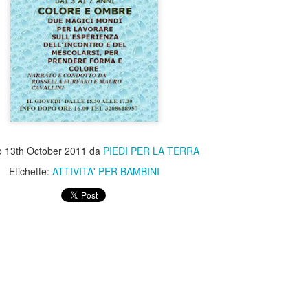
VE
LUDONATURA ... si ricomincia il 29 Marzo 2022
1
o
13th October 2011
da
PIEDI PER LA TERRA
Etichette:
ATTIVITA' PER BAMBINI
RA VENDEMMIA PER BAMBINI
PO DI VENDEMMIA SABATO 25 SETTEMBRE 2021
1