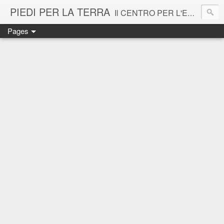
PIEDI PER LA TERRA
Il CENTRO PER L'EDUCAZIONE ECOLOGICA - Comunità Rurale Urbana Vigna di San Martino - si propone come spazio laboratorio per il recupero e la condivisione della cultura della Terra secondo l'approccio Sistemico all' Ecologia: tra formazione, agricoltura, arte e pratiche della sostenibilità. Si rivolge a tutta la cittadinanza ed in particolare ai bambini. La Vigna di San Martino, cuore verde bio di sette ettari nel centro storico di Napoli, antico podere Certosa, è patrimonio dell'UNESCO.
Pages