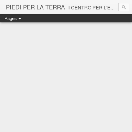
PIEDI PER LA TERRA
Il CENTRO PER L'EDUCAZIONE ECOLOGICA - Comunità Rurale Urbana Vigna di San Martino - si propone come spazio laboratorio per il recupero e la condivisione della cultura della Terra secondo l'approccio Sistemico all' Ecologia: tra formazione, agricoltura, arte e pratiche della sostenibilità. Si rivolge a tutta la cittadinanza ed in particolare ai bambini. La Vigna di San Martino, cuore verde bio di sette ettari nel centro storico di Napoli, antico podere Certosa, è patrimonio dell'UNESCO.
Pages